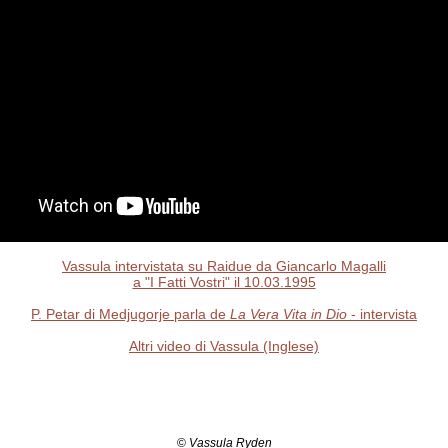
Vassula intervistata su Raidue da Giancarlo Magalli
a "I Fatti Vostri" il 10.03.1995
P. Petar di Medjugorje parla de
La Vera Vita in Dio
- intervista
Altri video di Vassula (Inglese)
©
Vassula Ryden