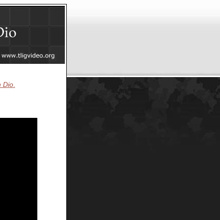
n Dio
.