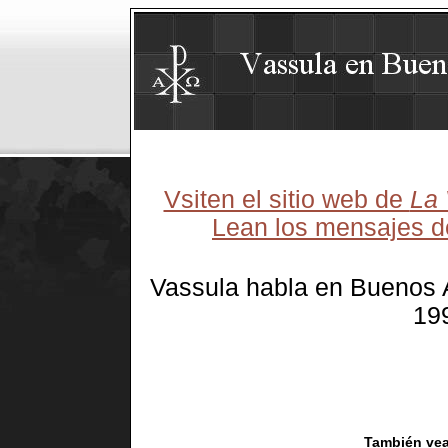
Vsiten el sitio web de
La 
Lean los mensajes 
Vassula habla en Buenos A
199
También vea