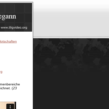
otschaften
rg
hemenbereiche
chnet. (
23