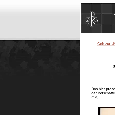
Geh zur
Wa
S
Das hier präse
der Botschaft
min
)