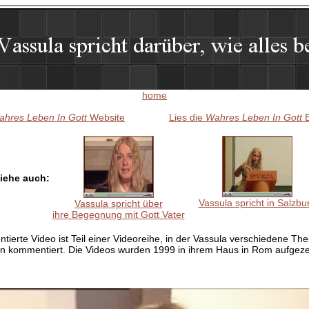
home
hres Leben In Gott
Website
Lies die
Wahres Leben In Gott
B
iehe auch:
Vassula spricht in Salzbu
Vassula spricht über
ihre Begegnung mit Gott Vater
ntierte Video ist Teil einer Videoreihe, in der Vassula verschiedene T
en kommentiert. Die Videos wurden 1999 in ihrem Haus in Rom aufgezei