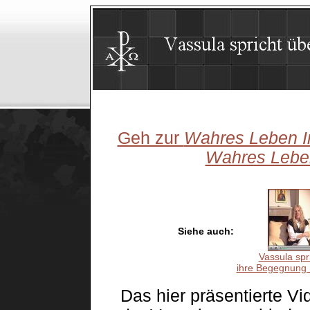
Geh zur
Wahres Leben I
Wahres Leben
Siehe auch:
Vassula spr
ihre Begegnung m
Das hier präsentierte Vid