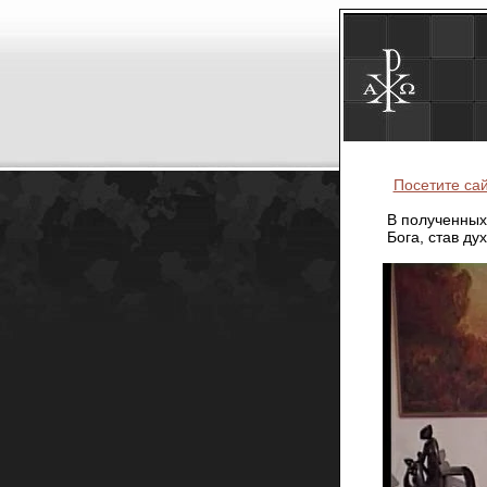
Посетите са
В полученных
Бога, став д