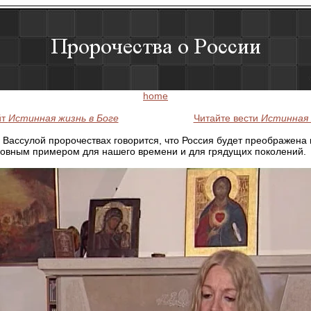
home
йт
Истинная жизнь в Боге
Читайте вести
Истинная 
 Вассулой пророчествах говорится, что Россия будет преображена 
уховным примером для нашего времени и для грядущих поколений.