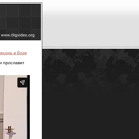
жизнь в Боге
и прославит