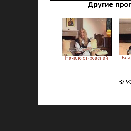
Другие про
Бли
Начало откровений
©
V